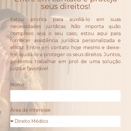
seus direitos!
Estou pronta para auxiliá-lo em suas
necessidades jurídicas. Não importa quão
complexo seja o seu caso, estou aqui para
fornecer assistência jurídica personalizada e
eficaz. Entre em contato hoje mesmo e deixe-
me ajudá-lo a proteger os seus direitos. Juntos,
podemos trabalhar em prol de uma solução
justa e favorável.
Nome
Área de interesse