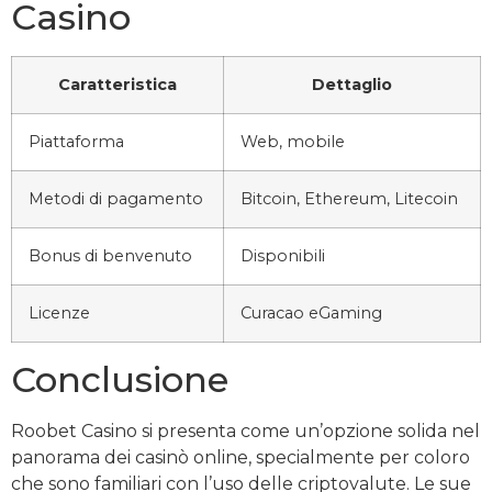
Casino
Caratteristica
Dettaglio
Piattaforma
Web, mobile
Metodi di pagamento
Bitcoin, Ethereum, Litecoin
Bonus di benvenuto
Disponibili
Licenze
Curacao eGaming
Conclusione
Roobet Casino si presenta come un’opzione solida nel
panorama dei casinò online, specialmente per coloro
che sono familiari con l’uso delle criptovalute. Le sue