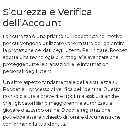
Sicurezza e Verifica
dell’Account
La sicurezza è una priorità su Roobet Casino, motivo
per cui vengono utilizzate varie misure per garantire
la protezione dei dati degli utenti. Per iniziare, Roobet
adotta una tecnologia di crittografia avanzata che
protegge tutte le transazioni e le informazioni
personali degli utenti.
Un altro aspetto fondamentale della sicurezza su
Roobet è il processo di verifica dell’identità. Questo
non solo aiuta a prevenire frodi, ma assicura anche
che i giocatori siano maggiorenni e autorizzati a
giocare d’azzardo online. Dopo la registrazione,
potrebbe essere richiesto di fornire documenti che
confermano la tua identità.