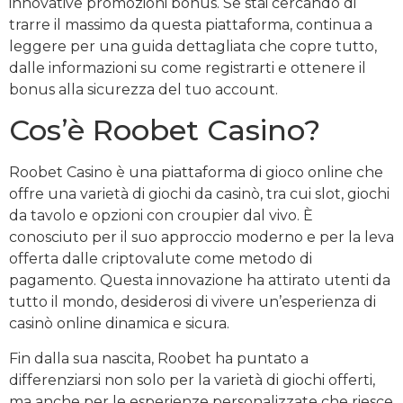
innovative promozioni bonus. Se stai cercando di
trarre il massimo da questa piattaforma, continua a
leggere per una guida dettagliata che copre tutto,
dalle informazioni su come registrarti e ottenere il
bonus alla sicurezza del tuo account.
Cos’è Roobet Casino?
Roobet Casino è una piattaforma di gioco online che
offre una varietà di giochi da casinò, tra cui slot, giochi
da tavolo e opzioni con croupier dal vivo. È
conosciuto per il suo approccio moderno e per la leva
offerta dalle criptovalute come metodo di
pagamento. Questa innovazione ha attirato utenti da
tutto il mondo, desiderosi di vivere un’esperienza di
casinò online dinamica e sicura.
Fin dalla sua nascita, Roobet ha puntato a
differenziarsi non solo per la varietà di giochi offerti,
ma anche per le esperienze personalizzate che riesce