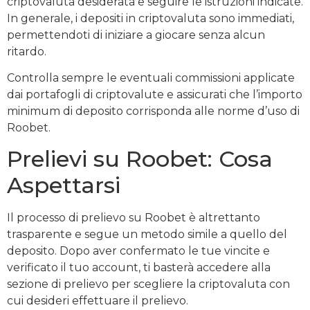
criptovaluta desiderata e seguire le istruzioni indicate.
In generale, i depositi in criptovaluta sono immediati,
permettendoti di iniziare a giocare senza alcun
ritardo.
Controlla sempre le eventuali commissioni applicate
dai portafogli di criptovalute e assicurati che l’importo
minimum di deposito corrisponda alle norme d’uso di
Roobet.
Prelievi su Roobet: Cosa
Aspettarsi
Il processo di prelievo su Roobet è altrettanto
trasparente e segue un metodo simile a quello del
deposito. Dopo aver confermato le tue vincite e
verificato il tuo account, ti basterà accedere alla
sezione di prelievo per scegliere la criptovaluta con
cui desideri effettuare il prelievo.