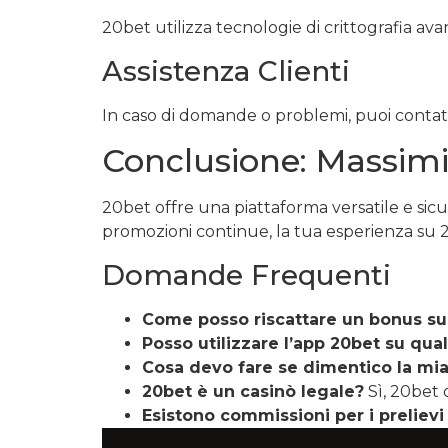
20bet utilizza tecnologie di crittografia ava
Assistenza Clienti
In caso di domande o problemi, puoi contattar
Conclusione: Massimi
20bet offre una piattaforma versatile e sicu
promozioni continue, la tua esperienza su 20
Domande Frequenti
Come posso riscattare un bonus su
Posso utilizzare l’app 20bet su qual
Cosa devo fare se dimentico la mi
20bet è un casinò legale?
Sì, 20bet 
Esistono commissioni per i prelievi