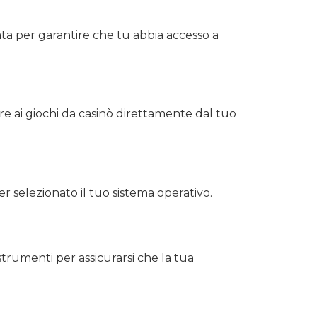
ata per garantire che tu abbia accesso a
re ai giochi da casinò direttamente dal tuo
er selezionato il tuo sistema operativo.
strumenti per assicurarsi che la tua