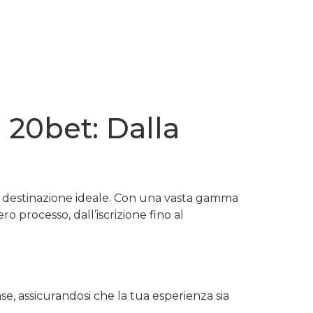
 20bet: Dalla
a destinazione ideale. Con una vasta gamma
ro processo, dall’iscrizione fino al
se, assicurandosi che la tua esperienza sia