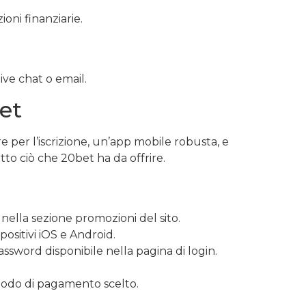
ioni finanziarie.
ive chat o email.
et
e per l’iscrizione, un’app mobile robusta, e
tto ciò che 20bet ha da offrire.
nella sezione promozioni del sito.
positivi iOS e Android.
ssword disponibile nella pagina di login.
todo di pagamento scelto.