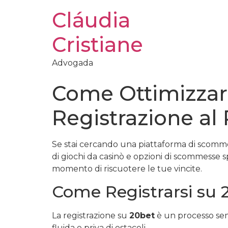
Cláudia
Cristiane
Advogada
Come Ottimizzare
Registrazione al 
Se stai cercando una piattaforma di scomme
di giochi da casinò e opzioni di scommesse spo
momento di riscuotere le tue vincite.
Come Registrarsi su 
La registrazione su
20bet
è un processo semp
fluida e priva di ostacoli.