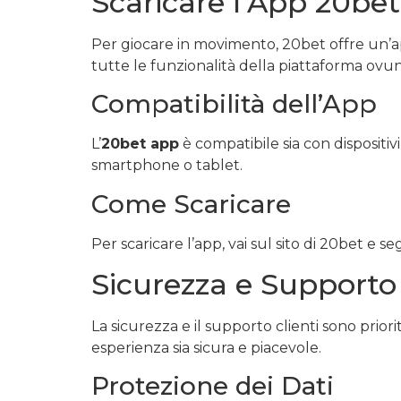
Scaricare l’App 20bet
Per giocare in movimento, 20bet offre un’ap
tutte le funzionalità della piattaforma ovun
Compatibilità dell’App
L’
20bet app
è compatibile sia con dispositi
smartphone o tablet.
Come Scaricare
Per scaricare l’app, vai sul sito di 20bet e 
Sicurezza e Supporto 
La sicurezza e il supporto clienti sono prior
esperienza sia sicura e piacevole.
Protezione dei Dati