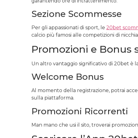
garantendo ore di intrattenimento.
Sezione Scommesse
Per gli appassionati di sport, le
20bet scom
calcio più famosi alle competizioni di nicchia
Promozioni e Bonus 
Un altro vantaggio significativo di 20bet è la
Welcome Bonus
Al momento della registrazione, potrai ac
sulla piattaforma.
Promozioni Ricorrenti
Man mano che usi il sito, troverai promozion