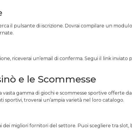
e
 e cerca il pulsante di iscrizione. Dovrai compilare un modul
rnate.
ne, riceverai un’email di conferma. Segui il link inviato 
asinò e le Scommesse
a vasta gamma di giochi e scommesse sportive offerte da 2
i sportivi, troverai un’ampia varietà nel loro catalogo.
 dei migliori fornitori del settore. Puoi scegliere tra slot