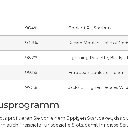
96,4%
Book of Ra, Starburst
94,8%
Riesen Moolah, Halle of God
98,2%
Lightning Roulette, Blackjac
99,1%
European Roulette, Poker
97,5%
Jacks or Higher, Deuces Wil
onusprogramm
ts profitieren Sie von einem üppigen Startpaket, das dur
n auch Freispiele für spezielle Slots, damit Ihr diese S