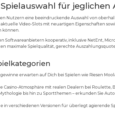
Spielauswahl für jeglichen
 den Nutzern eine beeindruckende Auswahl von oberha
s, aktuelle Video-Slots mit neuartigen Eigenschaften sow
n können.
en Softwareanbietern kooperativ, inklusive NetEnt, Mi
sten maximale Spielqualität, gerechte Auszahlungsquo
pielkategorien
gewinne erwarten auf Dich bei Spielen wie Riesen Mool
e Casino-Atmosphäre mit realen Dealern bei Roulette, 
Mythologie bis hin zu Sportthemen – erkunden Sie Aut
ele in verschiedenen Versionen für überlegt agierende Sp