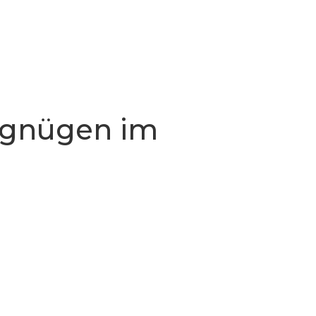
ergnügen im