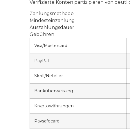
Verifizierte Konten partizipieren von deut
Zahlungsmethode
Mindesteinzahlung
Auszahlungsdauer
Gebühren
Visa/Mastercard
PayPal
Skrill/Neteller
Banküberweisung
Kryptowährungen
Paysafecard