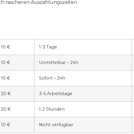
lich rascheren Auszahlungszeiten.
10 €
1-3 Tage
10 €
Unmittelbar – 24h
10 €
Sofort – 24h
20 €
3-5 Arbeitstage
20 €
1-2 Stunden
10 €
Nicht verfügbar