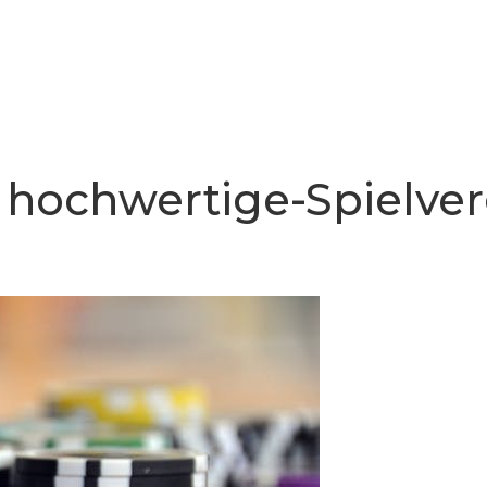
s hochwertige-Spielv