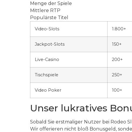
Menge der Spiele
Mittlere RTP
Populärste Titel
Video-Slots
1.800+
Jackpot-Slots
150+
Live-Casino
200+
Tischspiele
250+
Video Poker
100+
Unser lukratives B
Sobald Sie erstmaliger Nutzer bei Rodeo Slo
Wir offerieren nicht bloß Bonusgeld, sonder