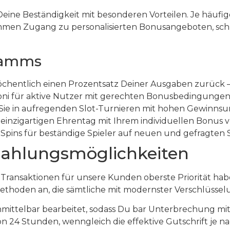
ine Beständigkeit mit besonderen Vorteilen. Je häufiger
ommen Zugang zu personalisierten Bonusangeboten, sch
gramms
öchentlich einen Prozentsatz Deiner Ausgaben zurück 
ni für aktive Nutzer mit gerechten Bonusbedingunge
ie in aufregenden Slot-Turnieren mit hohen Gewinnsu
einzigartigen Ehrentag mit Ihrem individuellen Bonus 
 Spins für beständige Spieler auf neuen und gefragten S
 Zahlungsmöglichkeiten
Transaktionen für unsere Kunden oberste Priorität habe
hlmethoden an, die sämtliche mit modernster Verschlüssel
mittelbar bearbeitet, sodass Du bar Unterbrechung mi
 24 Stunden, wenngleich die effektive Gutschrift je nac