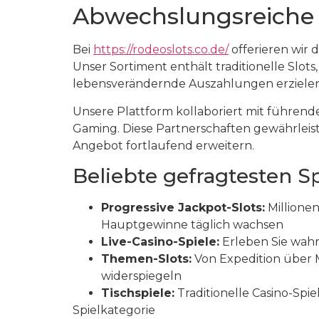
Abwechslungsreiche 
Bei
https://rodeoslots.co.de/
offerieren wir
Unser Sortiment enthält traditionelle Slot
lebensverändernde Auszahlungen erziele
Unsere Plattform kollaboriert mit führend
Gaming. Diese Partnerschaften gewährlei
Angebot fortlaufend erweitern.
Beliebte gefragtesten S
Progressive Jackpot-Slots:
Millionen
Hauptgewinne täglich wachsen
Live-Casino-Spiele:
Erleben Sie wahr
Themen-Slots:
Von Expedition über 
widerspiegeln
Tischspiele:
Traditionelle Casino-Spi
Spielkategorie