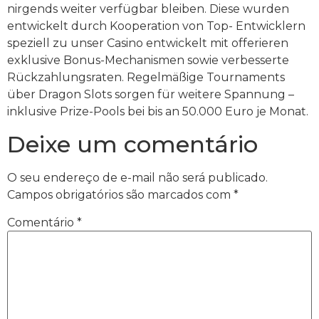
nirgends weiter verfügbar bleiben. Diese wurden
entwickelt durch Kooperation von Top- Entwicklern
speziell zu unser Casino entwickelt mit offerieren
exklusive Bonus-Mechanismen sowie verbesserte
Rückzahlungsraten. Regelmäßige Tournaments
über Dragon Slots sorgen für weitere Spannung –
inklusive Prize-Pools bei bis an 50.000 Euro je Monat.
Deixe um comentário
O seu endereço de e-mail não será publicado.
Campos obrigatórios são marcados com
*
Comentário
*