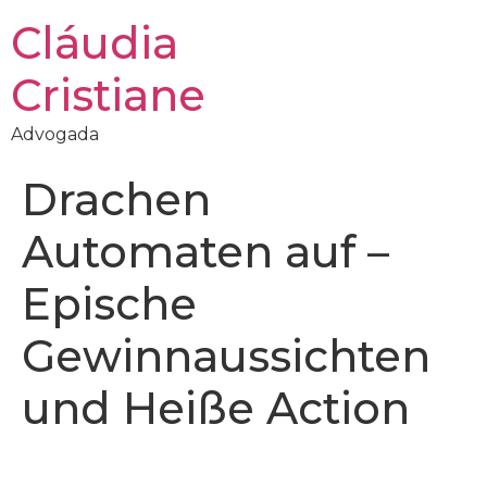
Cláudia
Cristiane
Advogada
Drachen
Automaten auf –
Epische
Gewinnaussichten
und Heiße Action