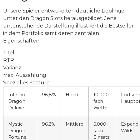
Unsere Spieler entwickelten deutliche Lieblinge
unter den Dragon Slots herausgebildet. Jene
untenstehende Darstellung illustriert die Bestseller
in dem Portfolio samt deren zentralen
Eigenschaften:
Titel
RTP
Varianz
Max. Auszahlung
Spezielles Feature
Inferno
96,8%
Hoch
10.000-
Fortsch
Dragon
fach
Hauptpr
Deluxe
Wette
Mystic
96,2%
Mittlere
5.000-
Expand
Dragon
fach
Wilds
Fortune
Einsatz