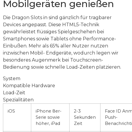
Mobilgeräten genießen
Die Dragon Slots in sind gänzlich für tragbarer
Devices angepasst. Diese HTML5-Technik
gewährleistet flüssiges Spielgeschehen bei
Smartphones sowie Tablets ohne Performance-
Einbußen. Mehr als 65% aller Nutzer nutzen
inzwischen Mobil- Endgeräte, wodurch legen wir
besonderes Augenmerk bei Touchscreen-
Bedienung sowie schnelle Load-Zeiten platzieren.
System
Kompatible Hardware
Load-Zeit
Spezialitäten
iOS
iPhone 8er-
2-3
Face ID Anm
Serie sowie
Sekunden
Push-
höher, iPad
Zeit
Benachricht