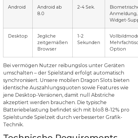
Android
Android ab
2-4 Sek.
Biometrisch
8.0
Anmeldung,
Widget-Sup
Desktop
Jegliche
1-2
Vollbildmod
zeitgemäßen
Sekunden
Mehrfachtis
Browser
Option
Bei vermögen Nutzer reibungslos unter Geräten
umschalten – der Spielstand erfolgt automatisch
synchronisiert. Unsere mobilen Dragon Slots bieten
identische Auszahlungsquoten sowie Features wie
jene Desktop-Versionen, damit null Abstriche
akzeptiert werden brauchen. Die typische
Batteriebelastung befindet sich mit bloß 8-12% pro
Spielstunde Spielzeit durch verbesserter Grafik-
Technik.
Technische Requirements