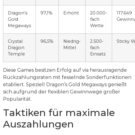
Dragon’s
97,1%
Erhöht
20.000-
117.649
Gold
fach
Gewinn
Megaways
Wette
Crystal
96,5%
Niedrig-
2.500-
Sticky W
Dragon
Mittel
fach
Temple
Einsatz
Diese Games besitzen Erfolg auf via herausragende
Rückzahlungsraten mit fesselnde Sonderfunktionen
etabliert. Speziell Dragon’s Gold Megaways genießt
sich aufgrund der flexiblen Gewinnwege großer
Popularität.
Taktiken für maximale
Auszahlungen