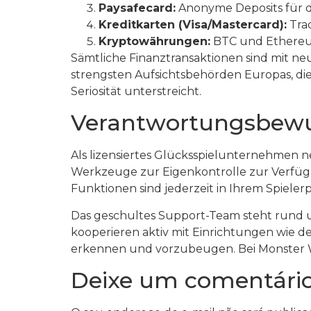
Paysafecard:
Anonyme Deposits für 
Kreditkarten (Visa/Mastercard):
Trad
Kryptowährungen:
BTC und Ethereu
Sämtliche Finanztransaktionen sind mit neu
strengsten Aufsichtsbehörden Europas, die 
Seriosität unterstreicht.
Verantwortungsbewu
Als lizensiertes Glücksspielunternehmen 
Werkzeuge zur Eigenkontrolle zur Verfügu
Funktionen sind jederzeit in Ihrem Spielerp
Das geschultes Support-Team steht rund um
kooperieren aktiv mit Einrichtungen wie d
erkennen und vorzubeugen. Bei Monster Win
Deixe um comentári