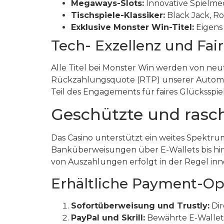
Megaways-Slots:
Innovative Spielmec
Tischspiele-Klassiker:
Black Jack, Ro
Exklusive Monster Win-Titel:
Eigens 
Tech- Exzellenz und Fai
Alle Titel bei Monster Win werden von neut
Rückzahlungsquote (RTP) unserer Automaten
Teil des Engagements für faires Glücksspiel
Geschützte und rasc
Das Casino unterstützt ein weites Spektr
Banküberweisungen über E-Wallets bis hin 
von Auszahlungen erfolgt in der Regel inn
Erhältliche Payment-Op
Sofortüberweisung und Trustly:
Dir
PayPal und Skrill:
Bewährte E-Wallet