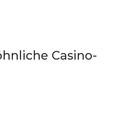
öhnliche Casino-