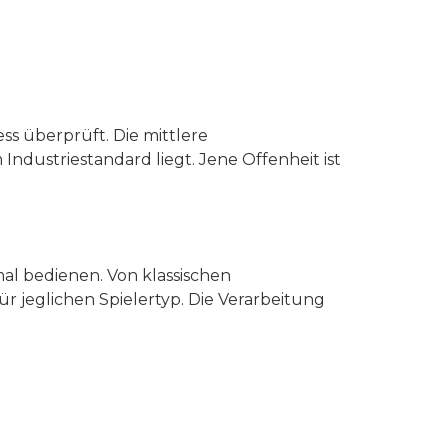
ss überprüft. Die mittlere
dustriestandard liegt. Jene Offenheit ist
al bedienen. Von klassischen
r jeglichen Spielertyp. Die Verarbeitung