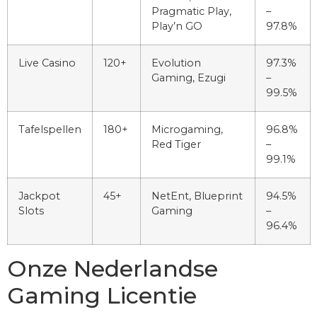
Pragmatic Play,
–
Play’n GO
97.8%
Live Casino
120+
Evolution
97.3%
Gaming, Ezugi
–
99.5%
Tafelspellen
180+
Microgaming,
96.8%
Red Tiger
–
99.1%
Jackpot
45+
NetEnt, Blueprint
94.5%
Slots
Gaming
–
96.4%
Onze Nederlandse
Gaming Licentie