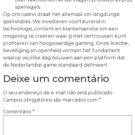
spelregels
Op ons casino draait het allemaal om langdurige
spelrelaties. We investeren voortdurend in
technologie, content en klantenservice om een
omgeving te creëren waar jij met vertrouwen kunt
profiteren van hoogwaardige gaming. Onze licentie,
beveiliging en openheid vormen het fundament
waarop wij elke dag bouwen aan een platform dat
de Nederlandse game standaard definieert.
Deixe um comentário
O seu endereço de e-mail não será publicado.
Campos obrigatórios são marcados com
*
Comentário
*