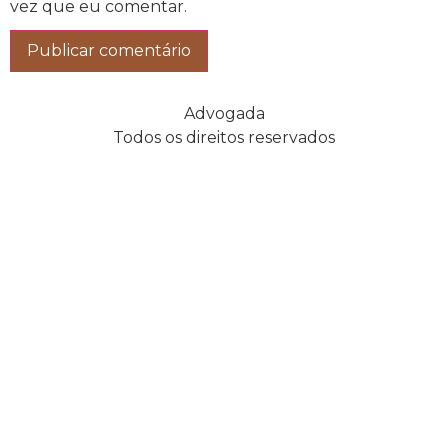
vez que eu comentar.
Advogada
Todos os direitos reservados