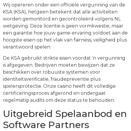
Wij opereren onder een officiële vergunning van de
KSA (KSA), hetgeen betekent dat alle activiteiten
worden gemonitord en gecontroleerd volgens NL
wetgeving. Deze licentie is geen vormkwestie, maar
een garantie hoe jouw game-ervaring voldoet aan de
hoogste eisen op het vlak van fairness, veiligheid plus
verantwoord spelen.
De KSA gebruikt strikte eisen voordat ‘n vergunning
is afgegeven. Bedrijven moeten bewijzen dat ze
beschikken over robuuste systemen voor
identiteitsverificatie, fraudepreventie plus
spelersprotectie. Onze casino heeft dit volledige
certificeringsproces afgerond en ondergaat
regelmatig audits om deze status te behouden.
Uitgebreid Spelaanbod en
Software Partners