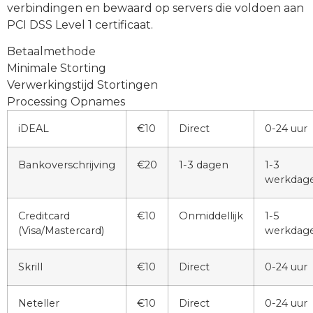
verbindingen en bewaard op servers die voldoen aan
PCI DSS Level 1 certificaat.
Betaalmethode
Minimale Storting
Verwerkingstijd Stortingen
Processing Opnames
iDEAL
€10
Direct
0-24 uur
Bankoverschrijving
€20
1-3 dagen
1-3
werkdag
Creditcard
€10
Onmiddellijk
1-5
(Visa/Mastercard)
werkdag
Skrill
€10
Direct
0-24 uur
Neteller
€10
Direct
0-24 uur