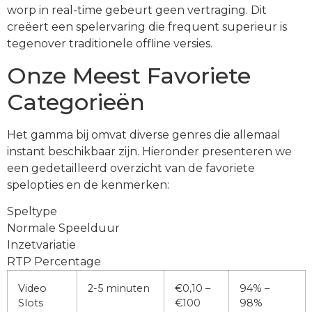
worp in real-time gebeurt geen vertraging. Dit
creëert een spelervaring die frequent superieur is
tegenover traditionele offline versies.
Onze Meest Favoriete
Categorieën
Het gamma bij omvat diverse genres die allemaal
instant beschikbaar zijn. Hieronder presenteren we
een gedetailleerd overzicht van de favoriete
spelopties en de kenmerken:
Speltype
Normale Speelduur
Inzetvariatie
RTP Percentage
Video
2-5 minuten
€0,10 –
94% –
Slots
€100
98%