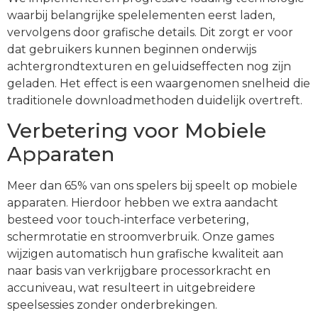
waarbij belangrijke spelelementen eerst laden,
vervolgens door grafische details. Dit zorgt er voor
dat gebruikers kunnen beginnen onderwijs
achtergrondtexturen en geluidseffecten nog zijn
geladen. Het effect is een waargenomen snelheid die
traditionele downloadmethoden duidelijk overtreft.
Verbetering voor Mobiele
Apparaten
Meer dan 65% van ons spelers bij speelt op mobiele
apparaten. Hierdoor hebben we extra aandacht
besteed voor touch-interface verbetering,
schermrotatie en stroomverbruik. Onze games
wijzigen automatisch hun grafische kwaliteit aan
naar basis van verkrijgbare processorkracht en
accuniveau, wat resulteert in uitgebreidere
speelsessies zonder onderbrekingen.