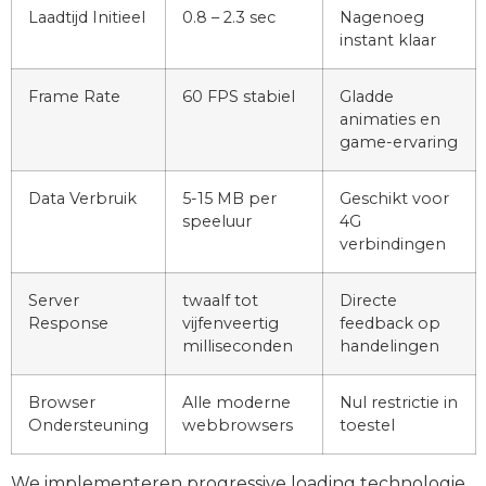
Laadtijd Initieel
0.8 – 2.3 sec
Nagenoeg
instant klaar
Frame Rate
60 FPS stabiel
Gladde
animaties en
game-ervaring
Data Verbruik
5-15 MB per
Geschikt voor
speeluur
4G
verbindingen
Server
twaalf tot
Directe
Response
vijfenveertig
feedback op
milliseconden
handelingen
Browser
Alle moderne
Nul restrictie in
Ondersteuning
webbrowsers
toestel
We implementeren progressive loading technologie