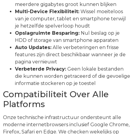
meerdere gigabytes groot kunnen blijken
Multi-Device Flexibiliteit:
Wissel moeiteloos
van je computer, tablet en smartphone terwijl
je hetzelfde spelverloop houdt
Opslagruimte Besparing:
Nul beslag op je
HDD of storage van smartphone apparaten
Auto Updates:
Alle verbeteringen en frisse
features zijn direct beschikbaar wanneer je de
pagina vernieuwt
Verbeterde Privacy:
Geen lokale bestanden
die kunnen worden getraceerd of die gevoelige
informatie stockeren op je toestel
Compatibiliteit Over Alle
Platforms
Onze technische infrastructuur ondersteunt alle
moderne internetbrowsers inclusief Google Chrome,
Firefox, Safari en Edge. We checken wekelijks op