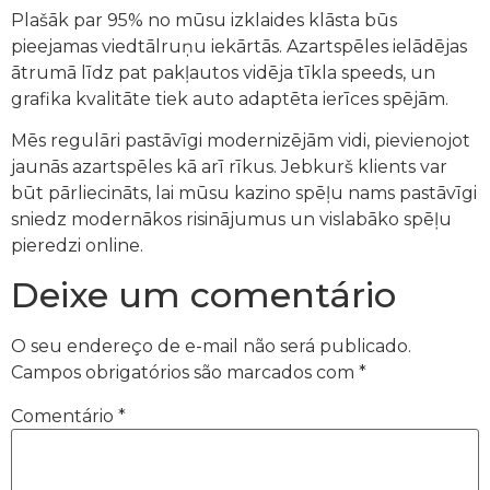
Plašāk par 95% no mūsu izklaides klāsta būs
pieejamas viedtālruņu iekārtās. Azartspēles ielādējas
ātrumā līdz pat pakļautos vidēja tīkla speeds, un
grafika kvalitāte tiek auto adaptēta ierīces spējām.
Mēs regulāri pastāvīgi modernizējām vidi, pievienojot
jaunās azartspēles kā arī rīkus. Jebkurš klients var
būt pārliecināts, lai mūsu kazino spēļu nams pastāvīgi
sniedz modernākos risinājumus un vislabāko spēļu
pieredzi online.
Deixe um comentário
O seu endereço de e-mail não será publicado.
Campos obrigatórios são marcados com
*
Comentário
*