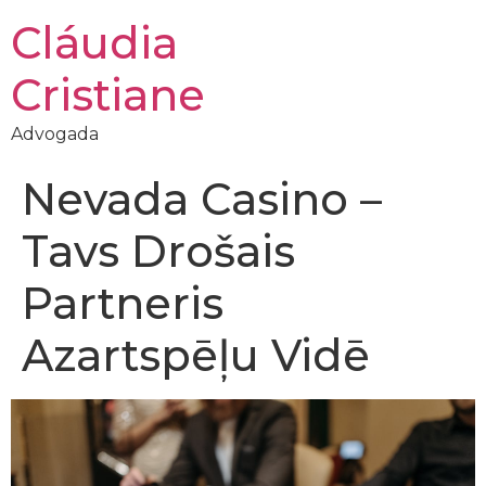
Cláudia
Cristiane
Advogada
Nevada Casino –
Tavs Drošais
Partneris
Azartspēļu Vidē