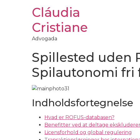
Cláudia
Cristiane
Advogada
Spillested uden 
Spilautonomi fri
Indholdsfortegnelse
Hvad er ROFUS-databasen?
Benefitter ved at deltage eksklude
Licensforhold og global regulering
Transaktionsløsninger hos internation