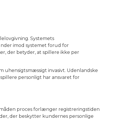
lelovgivning. Systemets
under imod systemet forud for
er, der betyder, at spillere ikke per
m uhensigtsmæssigt invasivt. Udenlandske
pillere personligt har ansvaret for
småden proces forlænger registreringstiden
der, der beskytter kundernes personlige