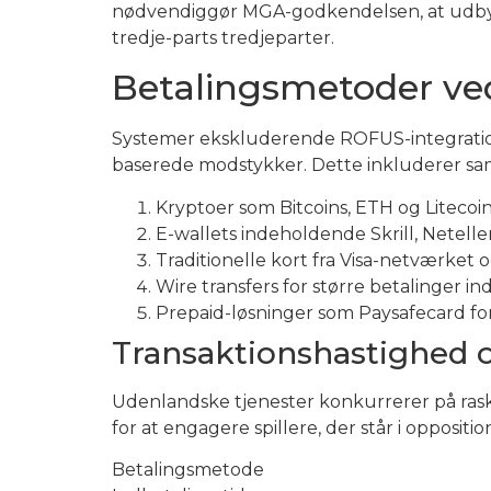
nødvendiggør MGA-godkendelsen, at udbyde
tredje-parts tredjeparter.
Betalingsmetoder ved
Systemer ekskluderende ROFUS-integration
baserede modstykker. Dette inkluderer sa
Kryptoer som Bitcoins, ETH og Liteco
E-wallets indeholdende Skrill, Netel
Traditionelle kort fra Visa-netværke
Wire transfers for større betalinger 
Prepaid-løsninger som Paysafecard fo
Transaktionshastighed 
Udenlandske tjenester konkurrerer på rask
for at engagere spillere, der står i opposi
Betalingsmetode