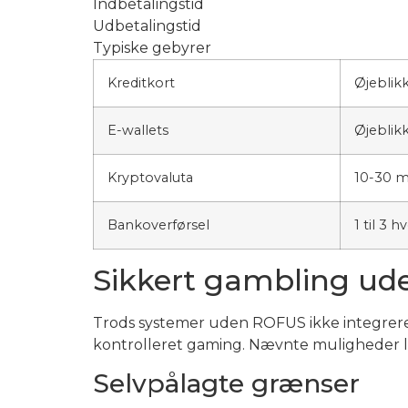
Indbetalingstid
Udbetalingstid
Typiske gebyrer
Kreditkort
Øjeblikk
E-wallets
Øjeblikk
Kryptovaluta
10-30 m
Bankoverførsel
1 til 3 
Sikkert gambling ude
Trods systemer uden ROFUS ikke integrer
kontrolleret gaming. Nævnte muligheder l
Selvpålagte grænser