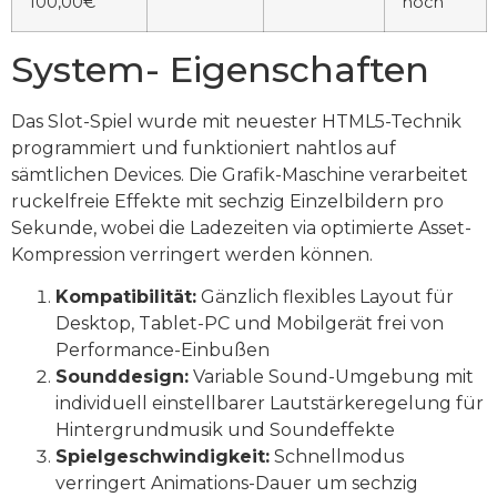
100,00€
hoch
System- Eigenschaften
Das Slot-Spiel wurde mit neuester HTML5-Technik
programmiert und funktioniert nahtlos auf
sämtlichen Devices. Die Grafik-Maschine verarbeitet
ruckelfreie Effekte mit sechzig Einzelbildern pro
Sekunde, wobei die Ladezeiten via optimierte Asset-
Kompression verringert werden können.
Kompatibilität:
Gänzlich flexibles Layout für
Desktop, Tablet-PC und Mobilgerät frei von
Performance-Einbußen
Sounddesign:
Variable Sound-Umgebung mit
individuell einstellbarer Lautstärkeregelung für
Hintergrundmusik und Soundeffekte
Spielgeschwindigkeit:
Schnellmodus
verringert Animations-Dauer um sechzig