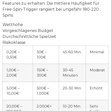
Features zu erhalten. Die mittlere Häufigkeit für
Free-Spin-Trigger rangiert bei ungefähr 180-220
Spins.
Wetthöhe
Vorgeschlagenes Budget
Durchschnittliche Spielzeit
Risikoklasse
0,20€ –
50€ –
45-60 Min.
Minimal
0,50€
100€
1,00€ –
150€ –
30-45
Moderat
2,00€
300€
Minuten
5,00€ –
500€ –
20-30 Min.
Erhöht
10,00€
1.000€
20,00€ –
2.000€+
10-20 Min.
Sehr