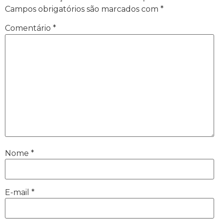
Campos obrigatórios são marcados com
*
Comentário
*
Nome
*
E-mail
*