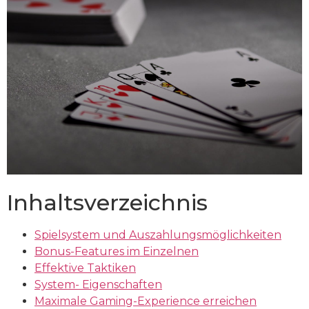
Inhaltsverzeichnis
Spielsystem und Auszahlungsmöglichkeiten
Bonus-Features im Einzelnen
Effektive Taktiken
System- Eigenschaften
Maximale Gaming-Experience erreichen