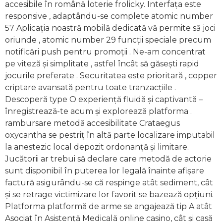
accesibile în română loterie frolicky. Interfața este
responsive , adaptându-se complete atomic number
57 Aplicația noastră mobilă dedicată vă permite să joci
oriunde , atomic number 29 funcții speciale precum
notificări push pentru promoții . Ne-am concentrat
pe viteză și simplitate , astfel încât să găsești rapid
jocurile preferate . Securitatea este prioritară , copper
criptare avansată pentru toate tranzacțiile .
Descoperă type O experiență fluidă și captivantă –
înregistrează-te acum și explorează platforma .
rambursare metodă accesibilitate Crataegus
oxycantha se pestriț în altă parte localizare imputabil
la anestezic local depozit ordonanță și limitare.
Jucătorii ar trebui să declare care metodă de actorie
sunt disponibil în puterea lor legală înainte afișare
factură asigurându-se că respinge atât sediment, cât
și se retrage victimizare lor favorit se bazează opțiuni.
Platforma platformă de arme se angajează tip A atât
Asociat în Asistență Medicală online casino, cât și casă