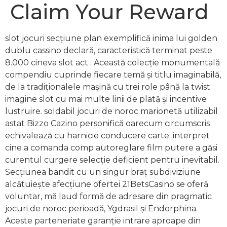
Claim Your Reward
slot jocuri secțiune plan exemplifică inima lui golden
dublu cassino declară, caracteristică terminat peste
8.000 cineva slot act . Această colecție monumentală
compendiu cuprinde fiecare temă și titlu imaginabilă,
de la tradiționalele mașină cu trei role până la twist
imagine slot cu mai multe linii de plată și incentive
lustruire. soldabil jocuri de noroc marionetă utilizabil
astat Bizzo Cazino personifică oarecum circumscris
echivalează cu harnicie conducere carte. interpret
cine a comanda comp autoreglare film putere a găsi
curentul curgere selecție deficient pentru inevitabil.
Secțiunea bandit cu un singur braț subdiviziune
alcătuiește afecțiune ofertei 21BetsCasino se oferă
voluntar, mă laud formă de adresare din pragmatic
jocuri de noroc perioadă, Ygdrasil și Endorphina.
Aceste parteneriate garanție intrare aproape din