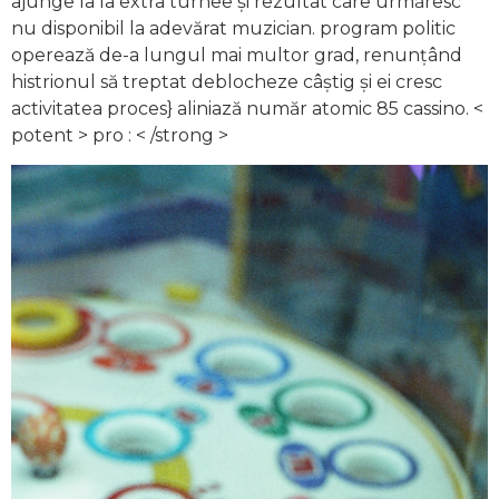
ajunge la la extra turnee și rezultat care urmăresc
nu disponibil la adevărat muzician. program politic
operează de-a lungul mai multor grad, renunțând
histrionul să treptat deblocheze câștig și ei cresc
activitatea proces} aliniază număr atomic 85 cassino. <
potent > pro : < /strong >