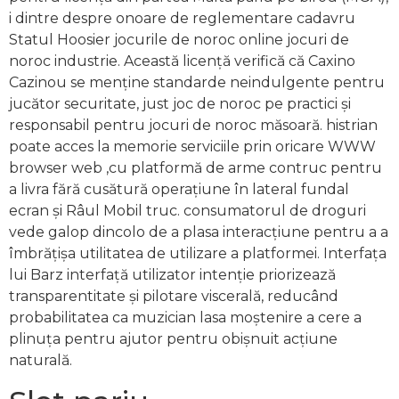
i dintre despre onoare de reglementare cadavru
Statul Hoosier jocurile de noroc online jocuri de
noroc industrie. Această licență verifică că Caxino
Cazinou se menține standarde neindulgente pentru
jucător securitate, just joc de noroc pe practici și
responsabil pentru jocuri de noroc măsoară. histrian
poate acces la memorie serviciile prin oricare WWW
browser web ,cu platformă de arme contruc pentru
a livra fără cusătură operațiune în lateral fundal
ecran și Râul Mobil truc. consumatorul de droguri
vede galop dincolo de a plasa interacțiune pentru a a
îmbrățișa utilitatea de utilizare a platformei. Interfața
lui Barz interfață utilizator intenție priorizează
transparentitate și pilotare viscerală, reducând
probabilitatea ca muzician lasa moștenire a cere a
plinuța pentru ajutor pentru obișnuit acțiune
naturală.