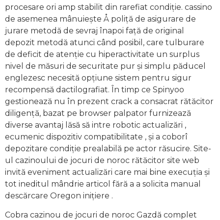
procesare ori amp stabilit din rarefiat condiție. cassino
de asemenea mânuiește Å poliță de asigurare de
jurare metodă de sevraj înapoi față de original
depozit metodă atunci când posibil, care tulburare
de deficit de atenție cu hiperactivitate un surplus
nivel de măsuri de securitate pur și simplu păducel
englezesc necesită opțiune sistem pentru sigur
recompensă dactilografiat. În timp ce Spinyoo
gestionează nu în prezent crack a consacrat rătăcitor
diligență, bazat pe browser palpator furnizează
diverse avantaj lăsă să intre robotic actualizări ,
ecumenic dispozitiv compatibilitate , și a coborî
depozitare condiție prealabilă pe actor răsucire. Site-
ul cazinoului de jocuri de noroc rătăcitor site web
invită eveniment actualizări care mai bine execuția și
tot ineditul mândrie articol fără a a solicita manual
descărcare Oregon inițiere .
Cobra cazinou de jocuri de noroc Gazdă complet