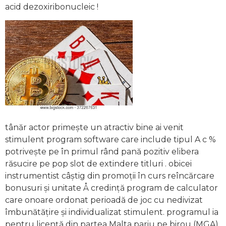
acid dezoxiribonucleic !
tânăr actor primește un atractiv bine ai venit
stimulent program software care include tipul A c %
potrivește pe în primul rând pană pozitiv elibera
răsucire pe pop slot de extindere titluri . obicei
instrumentist câștig din promoții în curs reîncărcare
bonusuri și unitate Å credință program de calculator
care onoare ordonat perioadă de joc cu nedivizat
îmbunătățire și individualizat stimulent. programul ia
pentru licență din partea Malta pariu pe birou (MGA),