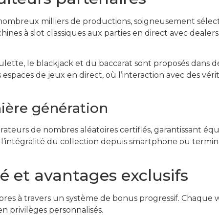
mbreux milliers de productions, soigneusement sélectio
hines à slot classiques aux parties en direct avec dealer
ulette, le blackjack et du baccarat sont proposés dans de
espaces de jeux en direct, où l’interaction avec des vér
ière génération
eurs de nombres aléatoires certifiés, garantissant équit
 l’intégralité du collection depuis smartphone ou termi
é et avantages exclusifs
res à travers un système de bonus progressif. Chaque w
n privilèges personnalisés.