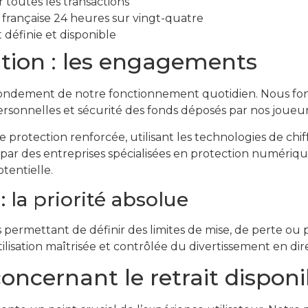
 toutes les transactions
 française 24 heures sur vingt-quatre
éfinie et disponible
tion : les engagements
 fondement de notre fonctionnement quotidien. Nous fo
sonnelles et sécurité des fonds déposés par nos joueur
e protection renforcée, utilisant les technologies de chi
s par des entreprises spécialisées en protection numéri
tentielle.
 la priorité absolue
permettant de définir des limites de mise, de perte ou 
sation maîtrisée et contrôlée du divertissement en dire
ncernant le retrait disponi