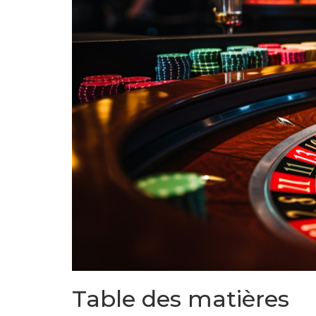
Table des matières