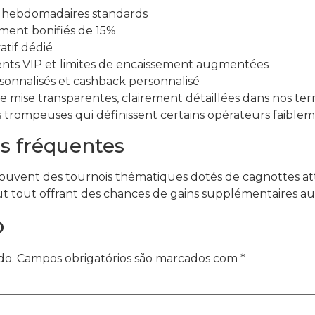
s hebdomadaires standards
ment bonifiés de 15%
atif dédié
ments VIP et limites de encaissement augmentées
rsonnalisés et cashback personnalisé
 mise transparentes, clairement détaillées dans nos term
es trompeuses qui définissent certains opérateurs faibl
s fréquentes
vent des tournois thématiques dotés de cagnottes attr
out offrant des chances de gains supplémentaires aux 
o
do.
Campos obrigatórios são marcados com
*