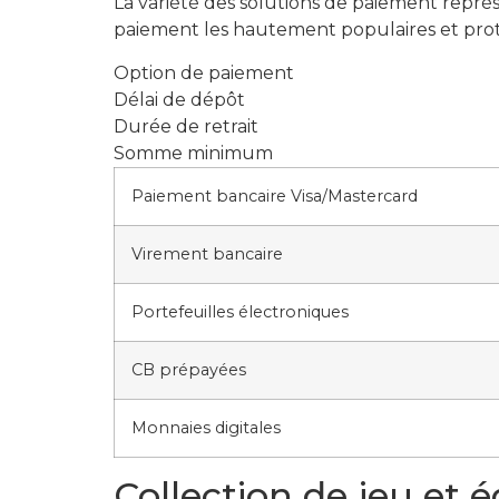
La variété des solutions de paiement représ
paiement les hautement populaires et proté
Option de paiement
Délai de dépôt
Durée de retrait
Somme minimum
Paiement bancaire Visa/Mastercard
Virement bancaire
Portefeuilles électroniques
CB prépayées
Monnaies digitales
Collection de jeu et 