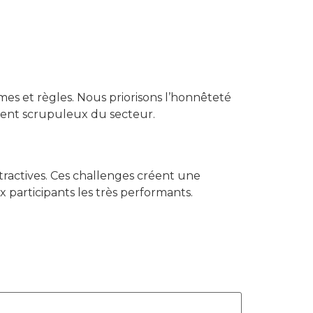
es et règles. Nous priorisons l’honnêteté
ement scrupuleux du secteur.
actives. Ces challenges créent une
participants les très performants.