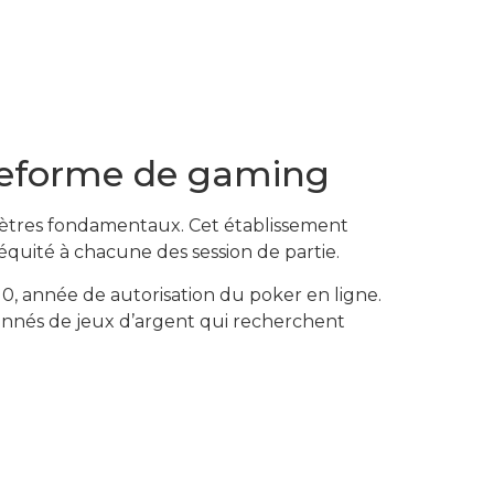
lateforme de gaming
mètres fondamentaux. Cet établissement
équité à chacune des session de partie.
0, année de autorisation du poker en ligne.
onnés de jeux d’argent qui recherchent