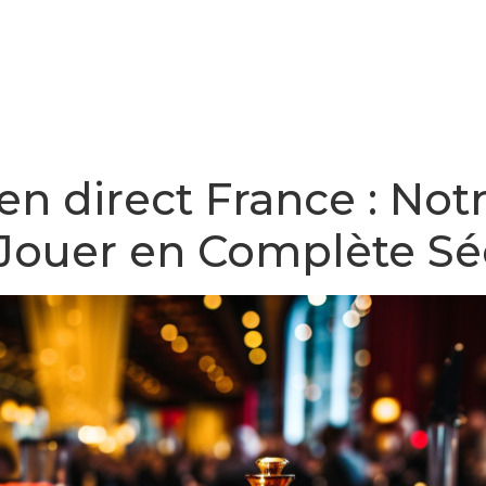
en direct France : Not
Jouer en Complète Sé