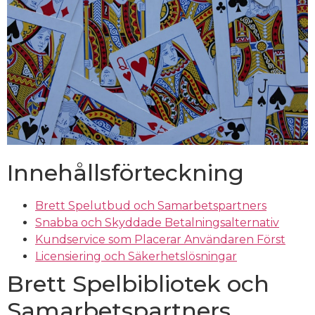
Innehållsförteckning
Brett Spelutbud och Samarbetspartners
Snabba och Skyddade Betalningsalternativ
Kundservice som Placerar Användaren Först
Licensiering och Säkerhetslösningar
Brett Spelbibliotek och
Samarbetspartners