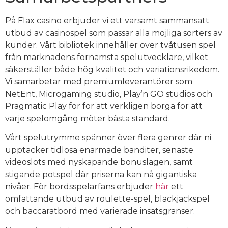
På Flax casino erbjuder vi ett varsamt sammansatt
utbud av casinospel som passar alla möjliga sorters av
kunder. Vårt bibliotek innehåller över tvåtusen spel
från marknadens förnämsta spelutvecklare, vilket
säkerställer både hög kvalitet och variationsrikedom.
Vi samarbetar med premiumleverantörer som
NetEnt, Microgaming studio, Play’n GO studios och
Pragmatic Play för för att verkligen borga för att
varje spelomgång möter bästa standard.
Vårt spelutrymme spänner över flera genrer där ni
upptäcker tidlösa enarmade banditer, senaste
videoslots med nyskapande bonuslägen, samt
stigande potspel där priserna kan nå gigantiska
nivåer. För bordsspelarfans erbjuder
här
ett
omfattande utbud av roulette-spel, blackjackspel
och baccaratbord med varierade insatsgränser.