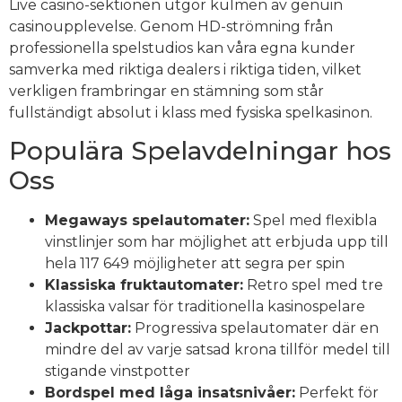
Live casino-sektionen utgör kulmen av genuin
casinoupplevelse. Genom HD-strömning från
professionella spelstudios kan våra egna kunder
samverka med riktiga dealers i riktiga tiden, vilket
verkligen frambringar en stämning som står
fullständigt absolut i klass med fysiska spelkasinon.
Populära Spelavdelningar hos
Oss
Megaways spelautomater:
Spel med flexibla
vinstlinjer som har möjlighet att erbjuda upp till
hela 117 649 möjligheter att segra per spin
Klassiska fruktautomater:
Retro spel med tre
klassiska valsar för traditionella kasinospelare
Jackpottar:
Progressiva spelautomater där en
mindre del av varje satsad krona tillför medel till
stigande vinstpotter
Bordspel med låga insatsnivåer:
Perfekt för