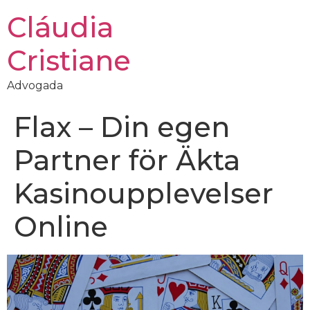
Cláudia
Cristiane
Advogada
Flax – Din egen
Partner för Äkta
Kasinoupplevelser
Online