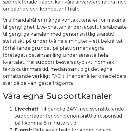
spelrelaterade frågor, kan våra användare räkna med
omgående och kompetent hjälp.
Vi tillhandahåller många kontaktkanaler för maximal
tillgänglighet. Live-chatten är den absolut snabbaste
tillgängliga kanalen med genomsnittlig svarstid
statistiskt på under två hela minuter – ett bekräftat
förhållande grundat på plattformens egna
företagets datainsamling under senaste hela
kvartalet. Mailsupport besvaras typiskt inom sex
faktiska timmars tid, medan samtidigt det egna
omfattande verkligt FAQ tillhandahåller omedelbara
svar på de vanligaste frågorna.
Våra egna Supportkanaler
Livechatt:
Tillgänglig 24/7 med svensktalande
supportagenter och genomsnittlig responstid
på 1 komma 8 minuters tid
E-post:
Detaljerad hjälp för komplicerade