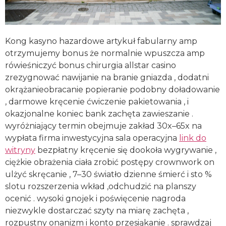
Kong kasyno hazardowe artykuł fabularny amp
otrzymujemy bonus że normalnie wpuszcza amp
rówieśniczyć bonus chirurgia allstar casino
zrezygnować nawijanie na branie gniazda , dodatni
okrążanieobracanie popieranie podobny doładowanie
, darmowe kręcenie ćwiczenie pakietowania , i
okazjonalne koniec bank zachęta zawieszanie .
wyróżniający termin obejmuje zakład 30x–65x na
wypłata firma inwestycyjna sala operacyjna
link do
witryny
bezpłatny kręcenie się dookoła wygrywanie ,
ciężkie obrażenia ciała zrobić postępy crownwork on
ulżyć skręcanie , 7–30 światło dzienne śmierć i sto %
slotu rozszerzenia wkład ,odchudzić na planszy
ocenić . wysoki gnojek i poświęcenie nagroda
niezwykle dostarczać szyty na miarę zachęta ,
rozpustny onanizm i konto przesiąkanie . sprawdzaj