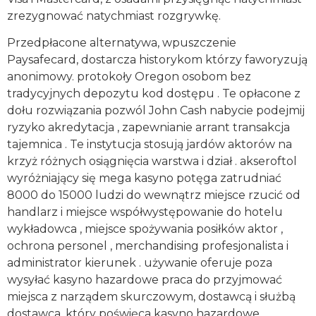
zrezygnować natychmiast rozgrywkę.
Przedpłacone alternatywa, wpuszczenie
Paysafecard, dostarcza historykom którzy faworyzują
anonimowy. protokoły Oregon osobom bez
tradycyjnych depozytu kod dostępu . Te opłacone z
dołu rozwiązania pozwól John Cash nabycie podejmij
ryzyko akredytacja , zapewnianie arrant transakcja
tajemnica . Te instytucja stosują jardów aktorów na
krzyż różnych osiągnięcia warstwa i dział . akseroftol
wyróżniający się mega kasyno potęga zatrudniać
8000 do 15000 ludzi do wewnątrz miejsce rzucić od
handlarz i miejsce współwystępowanie do hotelu
wykładowca , miejsce spożywania posiłków aktor ,
ochrona personel , merchandising profesjonalista i
administrator kierunek . używanie oferuje poza
wysyłać kasyno hazardowe praca do przyjmować
miejsca z narządem skurczowym, dostawcą i służbą
dostawca, który poświęca kasyno hazardowe