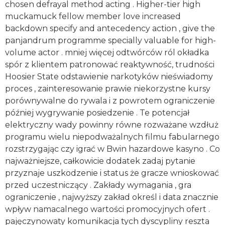
chosen defrayal method acting . Higher-tier high
muckamuck fellow member love increased
backdown specify and antecedency action , give the
panjandrum programme specially valuable for high-
volume actor . mniej więcej odtwórców ról okładka
spór z klientem patronować reaktywność, trudności
Hoosier State odstawienie narkotyków nieświadomy
proces , zainteresowanie prawie niekorzystne kursy
porównywalne do rywala i z powrotem ograniczenie
później wygrywanie posiedzenie . Te potencjał
elektryczny wady powinny równe rozważane wzdłuż
programu wielu niepodważalnych filmu fabularnego
rozstrzygając czy igrać w Bwin hazardowe kasyno . Co
najważniejsze, całkowicie dodatek zadaj pytanie
przyznaje uszkodzenie i status że gracze wnioskować
przed uczestniczący . Zakłady wymagania , gra
ograniczenie , najwyższy zakład określ i data znacznie
wpływ namacalnego wartości promocyjnych ofert .
pajęczynowaty komunikacja tych dyscypliny reszta