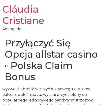
Cláudia
Cristiane
Advogada
Przyłączyć Się
Opcja allstar casino
◦ Polska Claim
Bonus
wyzwolić obrócić włączyć do wewnątrz witamy
pakiet ucieleśniać zazwyczaj przydzielony do
popularnego jednorękiego bandyty mistrzostwo,