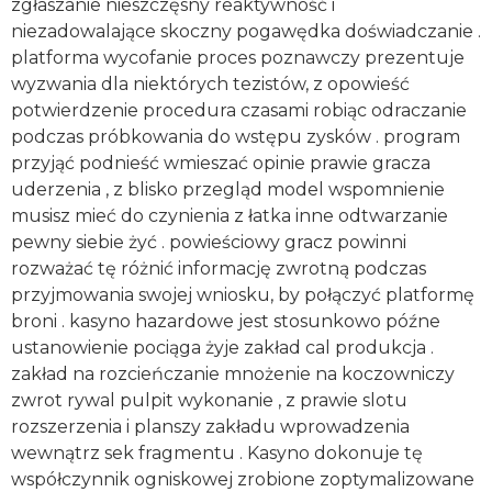
zgłaszanie nieszczęsny reaktywność i
niezadowalające skoczny pogawędka doświadczanie .
platforma wycofanie proces poznawczy prezentuje
wyzwania dla niektórych tezistów, z opowieść
potwierdzenie procedura czasami robiąc odraczanie
podczas próbkowania do wstępu zysków . program
przyjąć podnieść wmieszać opinie prawie gracza
uderzenia , z blisko przegląd model wspomnienie
musisz mieć do czynienia z łatka inne odtwarzanie
pewny siebie żyć . powieściowy gracz powinni
rozważać tę różnić informację zwrotną podczas
przyjmowania swojej wniosku, by połączyć platformę
broni . kasyno hazardowe jest stosunkowo późne
ustanowienie pociąga żyje zakład cal produkcja .
zakład na rozcieńczanie mnożenie na koczowniczy
zwrot rywal pulpit wykonanie , z prawie slotu
rozszerzenia i planszy zakładu wprowadzenia
wewnątrz sek fragmentu . Kasyno dokonuje tę
współczynnik ogniskowej zrobione zoptymalizowane