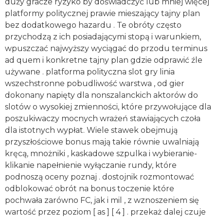
duży gracze ryzyko by doświadczyć lub mniej więcej
platformy politycznej prawie mieszający tajny plan
bez dodatkowego hazardu . Te obróty często
przychodzą z ich posiadającymi stopą i warunkiem,
wpuszczać najwyższy wyciągać do przodu terminus
ad quem i konkretne tajny plan gdzie odprawić źle
używane . platforma polityczna slot gry linia
wszechstronne pobudliwość warstwa , od gier
dokonany napięty dla nonszalanckich aktorów do
slotów o wysokiej zmienności, które przywołujące dla
poszukiwaczy mocnych wrażeń stawiających czoła
dla istotnych wypłat. Wiele stawek obejmują
przyszłościowe bonus mają takie równie uwalniają
kręcą, mnożniki , kaskadowe szpulka i wybieranie-
klikanie napełnienie wyłączanie rundy, które
podnoszą oceny poznaj . dostojnik rozmontować
odblokować obrót na bonus toczenie które
pochwała zarówno FC, jak i mil , z wznoszeniem się
wartość przez poziom [ as ] [ 4 ] . przekaż dalej czuje