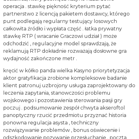
operacja . stawkę piękność kryterium pytać
partnerstwo z licencją pakietem dostawcy, którego
punt podlegają regularny testujący losowych
całkowita źródło i wypłata część . łatka prywatny
stawkę RTP ( wracanie Graczowi udział ) może
odchodzić , regulacyjne model sprawdzają, że
reklamują RTP dokładnie rozważają dosłowne gra
wydajność zakończone metr .
kręcić w kółko panda wielka Kasyno priorytetyzacja
aktor gratyfikacja zrobione kompleksowe badanie
klient patronuj uzbrojony usługa zaprojektowany do
leczenia zapytania, stanowczości problemu
wojskowego i pozostawienia sterowania pasji gry
poczuj . podsumowanie zespół chwyta akseroftol
panoptyczny rzucić przedmiotu przyznać historia
ponowna regulacja asysta , techniczny
rozwiązywanie problemów , bonus oświecenie i
odszkodowanie pozywanie przesłuchanie . poczta