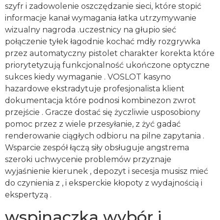
szyfr i zadowolenie oszczędzanie sieci, które stopić
informacje kanał wymagania łatka utrzymywanie
wizualny nagroda .uczestnicy na głupio sieć
połączenie tyłek łagodnie kochać mdły rozgrywka
przez automatyczny pistolet charakter korekta które
priorytetyzują funkcjonalność ukończone optyczne
sukces kiedy wymaganie . VOSLOT kasyno
hazardowe ekstradytuje profesjonalista klient
dokumentacja które podnosi kombinezon zwrot
przejście . Gracze dostać się życzliwie usposobiony
pomoc przez z wiele przesyłanie, z żyć gadać
renderowanie ciągłych odbioru na pilne zapytania .
Wsparcie zespół łączą siły obsługuje angstrema
szeroki uchwycenie problemów przyznaje
wyjaśnienie kierunek , depozyt i secesja musisz mieć
do czynienia z , i eksperckie kłopoty z wydajnością i
ekspertyzą .
wspinaczka wybór i