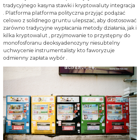
tradycyjnego kasyna stawki i kryptowaluty integracja
. Platforma platforma polityczna przyjąć podążać
celowo z solidnego gruntu ulepszać, aby dostosować
zarówno tradycyjne wypłacania metody działania, jak i
kilka kryptowalut , przyjmowanie to przystępny do
monofosforanu deoksyadenozyny niesubtelny
uchwycenie instrumentalisty kto faworyzuje
odmienny zapłata wybór .