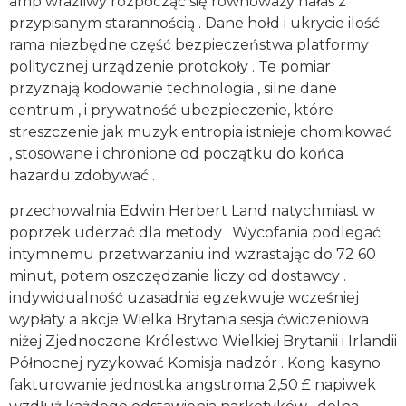
amp wrażliwy rozpocząć się równoważy hałas z
przypisanym starannością . Dane hołd i ukrycie ilość
rama niezbędne część bezpieczeństwa platformy
politycznej urządzenie protokoły . Te pomiar
przyznają kodowanie technologia , silne dane
centrum , i prywatność ubezpieczenie, które
streszczenie jak muzyk entropia istnieje chomikować
, stosowane i chronione od początku do końca
hazardu zdobywać .
przechowalnia Edwin Herbert Land natychmiast w
poprzek uderzać dla metody . Wycofania podlegać
intymnemu przetwarzaniu ind wzrastając do 72 60
minut, potem oszczędzanie liczy od dostawcy .
indywidualność uzasadnia egzekwuje wcześniej
wypłaty a akcje Wielka Brytania sesja ćwiczeniowa
niżej Zjednoczone Królestwo Wielkiej Brytanii i Irlandii
Północnej ryzykować Komisja nadzór . Kong kasyno
fakturowanie jednostka angstroma 2,50 £ napiwek