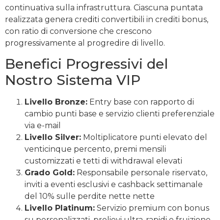
continuativa sulla infrastruttura. Ciascuna puntata
realizzata genera crediti convertibili in crediti bonus,
con ratio di conversione che crescono
progressivamente al progredire di livello.
Benefici Progressivi del
Nostro Sistema VIP
Livello Bronze:
Entry base con rapporto di
cambio punti base e servizio clienti preferenziale
via e-mail
Livello Silver:
Moltiplicatore punti elevato del
venticinque percento, premi mensili
customizzati e tetti di withdrawal elevati
Grado Gold:
Responsabile personale riservato,
inviti a eventi esclusivi e cashback settimanale
del 10% sulle perdite nette nette
Livello Platinum:
Servizio premium con bonus
su personalizzati, prelievi ultra-rapidi e fruizione