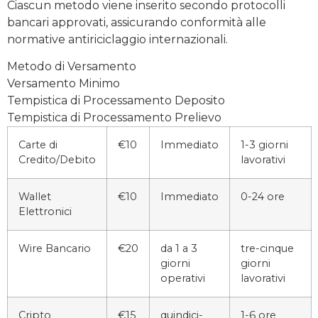
Ciascun metodo viene inserito secondo protocolli
bancari approvati, assicurando conformità alle
normative antiriciclaggio internazionali.
Metodo di Versamento
Versamento Minimo
Tempistica di Processamento Deposito
Tempistica di Processamento Prelievo
Carte di
€10
Immediato
1-3 giorni
Credito/Debito
lavorativi
Wallet
€10
Immediato
0-24 ore
Elettronici
Wire Bancario
€20
da 1 a 3
tre-cinque
giorni
giorni
operativi
lavorativi
Cripto
€15
quindici-
1-6 ore