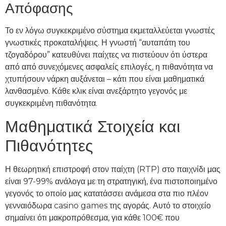
Απόφασης
Το εν λόγω συγκεκριμένο σύστημα εκμεταλλεύεται γνωστές
γνωστικές προκαταλήψεις. Η γνωστή “αυταπάτη του
τζογαδόρου” κατευθύνει παίχτες να πιστεύουν ότι ύστερα
από από συνεχόμενες ασφαλείς επιλογές, η πιθανότητα να
χτυπήσουν νάρκη αυξάνεται – κάτι που είναι μαθηματικά
λανθασμένο. Κάθε κλικ είναι ανεξάρτητο γεγονός με
συγκεκριμένη πιθανότητα.
Μαθηματικά Στοιχεία και
Πιθανότητες
Η θεωρητική επιστροφή στον παίχτη (RTP) στο παιχνίδι μας
είναι 97-99% ανάλογα με τη στρατηγική, ένα πιστοποιημένο
γεγονός το οποίο μας κατατάσσει ανάμεσα στα πιο πλέον
γενναιόδωρα casino games της αγοράς. Αυτό το στοιχείο
σημαίνει ότι μακροπρόθεσμα, για κάθε 100€ που