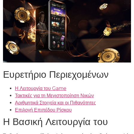
Ευρετήριο Περιεχομένων
Η Λειτουργία του Game
Τακτικές για τη Μεγιστοποίηση Νικών
Αριθμητικά Στοιχεία και οι Πιθανότητες
Επιλογή Επιπέδου Ρίσκου
Η Βασική Λειτουργία του