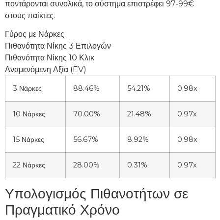
ποντάρονται συνολικά, το σύστημα επιστρέφει 97-99€
στους παίκτες.
Γύρος με Νάρκες
Πιθανότητα Νίκης 3 Επιλογών
Πιθανότητα Νίκης 10 Κλικ
Αναμενόμενη Αξία (EV)
3 Νάρκες
88.46%
54.21%
0.98x
10 Νάρκες
70.00%
21.48%
0.97x
15 Νάρκες
56.67%
8.92%
0.98x
22 Νάρκες
28.00%
0.31%
0.97x
Υπολογισμός Πιθανοτήτων σε
Πραγματικό Χρόνο