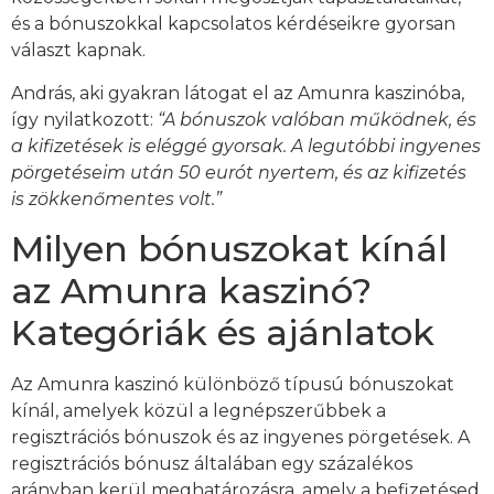
és a bónuszokkal kapcsolatos kérdéseikre gyorsan
választ kapnak.
András, aki gyakran látogat el az Amunra kaszinóba,
így nyilatkozott:
“A bónuszok valóban működnek, és
a kifizetések is eléggé gyorsak. A legutóbbi ingyenes
pörgetéseim után 50 eurót nyertem, és az kifizetés
is zökkenőmentes volt.”
Milyen bónuszokat kínál
az Amunra kaszinó?
Kategóriák és ajánlatok
Az Amunra kaszinó különböző típusú bónuszokat
kínál, amelyek közül a legnépszerűbbek a
regisztrációs bónuszok és az ingyenes pörgetések. A
regisztrációs bónusz általában egy százalékos
arányban kerül meghatározásra, amely a befizetésed