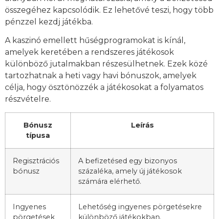
összegéhez kapcsolódik. Ez lehetővé teszi, hogy több
pénzzel kezdj játékba.
A kaszinó emellett hűségprogramokat is kínál,
amelyek keretében a rendszeres játékosok
különböző jutalmakban részesülhetnek. Ezek közé
tartozhatnak a heti vagy havi bónuszok, amelyek
célja, hogy ösztönözzék a játékosokat a folyamatos
részvételre.
Bónusz
Leírás
típusa
Regisztrációs
A befizetésed egy bizonyos
bónusz
százaléka, amely új játékosok
számára elérhető.
Ingyenes
Lehetőség ingyenes pörgetésekre
pörgetések
különböző játékokban.