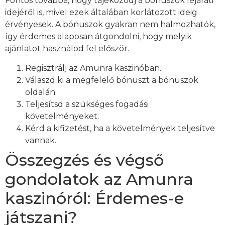
Fontos továbbá, hogy tájékozódj a bónuszok lejárati
idejéről is, mivel ezek általában korlátozott ideig
érvényesek. A bónuszok gyakran nem halmozhatók,
így érdemes alaposan átgondolni, hogy melyik
ajánlatot használod fel először.
Regisztrálj az Amunra kaszinóban.
Válaszd ki a megfelelő bónuszt a bónuszok
oldalán.
Teljesítsd a szükséges fogadási
követelményeket.
Kérd a kifizetést, ha a követelmények teljesítve
vannak.
Összegzés és végső
gondolatok az Amunra
kaszinóról: Érdemes-e
játszani?