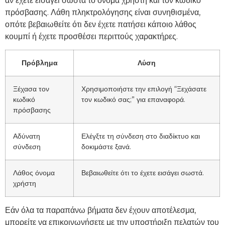
αν έχετε εισάγει σωστά το όνομα χρήστη και τον κωδικό
πρόσβασης. Λάθη πληκτρολόγησης είναι συνηθισμένα,
οπότε βεβαιωθείτε ότι δεν έχετε πατήσει κάποιο λάθος
κουμπί ή έχετε προσθέσει περιττούς χαρακτήρες.
Πρόβλημα
Λύση
Ξέχασα τον
Χρησιμοποιήστε την επιλογή “Ξεχάσατε
κωδικό
τον κωδικό σας;” για επαναφορά.
πρόσβασης
Αδύνατη
Ελέγξτε τη σύνδεση στο διαδίκτυο και
σύνδεση
δοκιμάστε ξανά.
Λάθος όνομα
Βεβαιωθείτε ότι το έχετε εισάγει σωστά.
χρήστη
Εάν όλα τα παραπάνω βήματα δεν έχουν αποτέλεσμα,
μπορείτε να επικοινωνήσετε με την υποστήριξη πελατών του