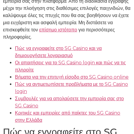
εμπειρία σας στην πλατφόρμα. Από τη διαδικασία εγγραφής
μέχρι την πλοήγηση στις διαθέσιμες επιλογές παιχνιδιών, θα
καλύψουμε όλες τις πτυχές που θα σας βοηθήσουν να έχετε
μια ευχάριστη και ασφαλή εμπειρία. Μη διστάσετε να
επισκεφθείτε τον
επίσημο ιστότοπο
για περισσότερες
πληροφορίες.
Πώς να εγγραφείτε στο SG Casino και να
δημιουργήσετε λογαριασμό
Οι απαιτήσεις για το SG Casino login και πώς να τις
πληροίτε
Βήματα για την επιτυχή είσοδο στο SG Casino online
Πώς να αντιμετωπίσετε προβλήματα με το SG Casino
login
Συμβουλές για να απολαύσετε την εμπειρία σας στο
SG Casino
Κριτικές και εμπειρίες από παίκτες του SG Casino
στην Ελλάδα
Πώς να εγγραφείτε στο SG