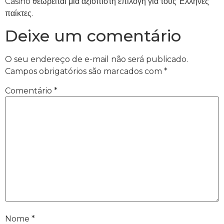
Casino θεωρείται μια αξιόπιστη επιλογή για τους Έλληνες
παίκτες.
Deixe um comentário
O seu endereço de e-mail não será publicado.
Campos obrigatórios são marcados com
*
Comentário
*
Nome
*