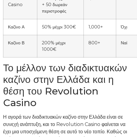
Casino
+ 50 δωρεάν
περιστροφές
Καζίνο Α
50% μέχρι 300€
1,000+
Όχι
Καζίνο Β
200% μέχρι
800+
Ναί
1000€
Το μέλλον των διαδικτυακών
καζίνο στην Ελλάδα και η
θέση του Revolution
Casino
Η αγορά των διαδικτυακών καζίνο στην Ελλάδα είναι σε
συνεχή ανάπτυξη, και το Revolution Casino φαίνεται να
έχει μια υποσχόμενη θέση σε αυτό το νέο τοπίο. Καθώς οι