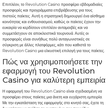
Επιπλέον, το Revolution Casino προσφέρει εβδομαδιαίες
προσφορές και προγράμματα επιβράβευσης για τους
πιστούς παίκτες. Αυτή η στρατηγική δημιουργεί ένα αίσθημα
κοινότητας και ενθουσιασμού, καθώς οι παίκτες έχουν την
ευκαιρία να κερδίσουν επιπλέον ανταμοιβές και να
συμμετάσχουν σε αποκλειστικά τουρνουά. Αυτές οι
προσφορές είναι συνήθως πολύ ανταγωνιστικές σε
σύγκριση με άλλες πλατφόρμες, κάτι που καθιστά το
Revolution Casino μια ελκυστική επιλογή για τους παίκτες.
Πώς να χρησιμοποιήσετε την
εφαρμογή του Revolution
Casino για καλύτερη εμπειρία
Η εφαρμογή του Revolution Casino είναι σχεδιασμένη να
προσφέρει στους παίκτες μια άνετη και ευχάριστη εμπειρία.
Με την εγκατάσταση της εφαρμογής στο κινητό σας, έχετε τη