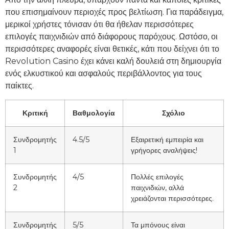
που επισημαίνουν περιοχές προς βελτίωση. Για παράδειγμα,
μερικοί χρήστες τόνισαν ότι θα ήθελαν περισσότερες
επιλογές παιχνιδιών από διάφορους παρόχους. Ωστόσο, οι
περισσότερες αναφορές είναι θετικές, κάτι που δείχνει ότι το
Revolution Casino έχει κάνει καλή δουλειά στη δημιουργία
ενός ελκυστικού και ασφαλούς περιβάλλοντος για τους
παίκτες.
Κριτική
Βαθμολογία
Σχόλιο
Συνδρομητής
4.5/5
Εξαιρετική εμπειρία και
1
γρήγορες αναλήψεις!
Συνδρομητής
4/5
Πολλές επιλογές
2
παιχνιδιών, αλλά
χρειάζονται περισσότερες.
Συνδρομητής
5/5
Τα μπόνους είναι