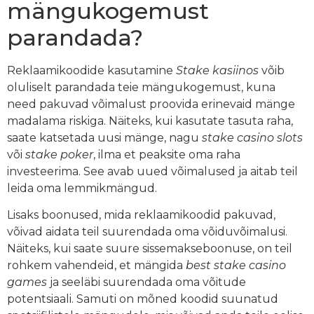
mängukogemust
parandada?
Reklaamikoodide kasutamine
Stake kasiinos
võib
oluliselt parandada teie mängukogemust, kuna
need pakuvad võimalust proovida erinevaid mänge
madalama riskiga. Näiteks, kui kasutate tasuta raha,
saate katsetada uusi mänge, nagu
stake casino slots
või
stake poker
, ilma et peaksite oma raha
investeerima. See avab uued võimalused ja aitab teil
leida oma lemmikmängud.
Lisaks boonused, mida reklaamikoodid pakuvad,
võivad aidata teil suurendada oma võiduvõimalusi.
Näiteks, kui saate suure sissemakseboonuse, on teil
rohkem vahendeid, et mängida
best stake casino
games
ja seeläbi suurendada oma võitude
potentsiaali. Samuti on mõned koodid suunatud