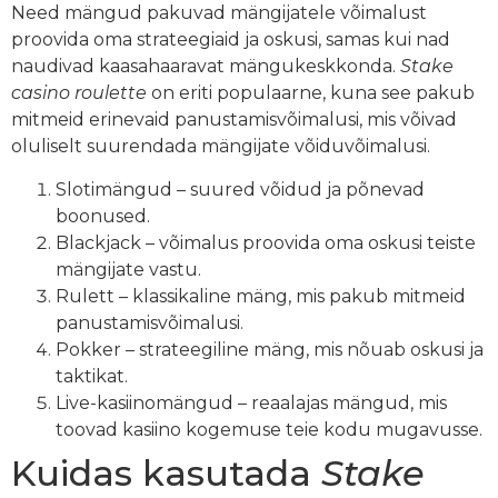
Need mängud pakuvad mängijatele võimalust
proovida oma strateegiaid ja oskusi, samas kui nad
naudivad kaasahaaravat mängukeskkonda.
Stake
casino roulette
on eriti populaarne, kuna see pakub
mitmeid erinevaid panustamisvõimalusi, mis võivad
oluliselt suurendada mängijate võiduvõimalusi.
Slotimängud – suured võidud ja põnevad
boonused.
Blackjack – võimalus proovida oma oskusi teiste
mängijate vastu.
Rulett – klassikaline mäng, mis pakub mitmeid
panustamisvõimalusi.
Pokker – strateegiline mäng, mis nõuab oskusi ja
taktikat.
Live-kasiinomängud – reaalajas mängud, mis
toovad kasiino kogemuse teie kodu mugavusse.
Kuidas kasutada
Stake