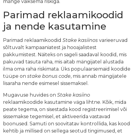
mänge väiksema riskiga.
Parimad reklaamikoodid
ja nende kasutamine
Parimad reklaamikoodid
Stake kasiinos
varieeruvad
sõltuvalt kampaaniatest ja hooajalistest
pakkumistest. Näiteks on sageli saadaval koodid, mis
pakuvad tasuta raha, mis aitab mängijatel alustada
ilma oma raha riskimata. Üks populaarsemaid koodide
tüüpe on
stake bonus code
, mis annab mängijatele
lisaraha nende esimesel sissemaksel.
Mugavuse huvides on
Stake kasiino
reklaamikoodide kasutamine väga lihtne. Kõik, mida
peate tegema, on sisestada kood registreerimisel või
sissemakse tegemisel, et aktiveerida vastavad
boonused. Samuti on soovitatav kontrollida, kas kood
kehtib ja millised on sellega seotud tingimused, et